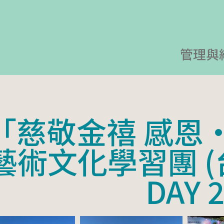
管理與
「慈敬金禧 感恩
藝術文化學習團 (
DAY 