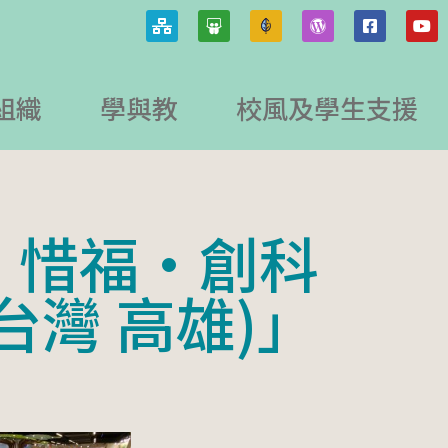
組織
學與教
校風及學生支援
·惜福·創科
台灣 高雄)」
2