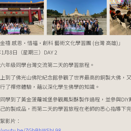
金禧 感恩·惜福·創科 藝術文化學習團 (台灣 高雄)」
年1月8日（星期三）DAY 2
六年級同學台灣交流第二天的學習旅程。
早上到了佛光山佛陀紀念館參觀了世界最高的銅製大佛，
行了禪修體驗，藉以深化學生佛學的知識。
同學到了黃金菠蘿城堡參觀鳳梨酥製作過程，並參與DI
己的製成品，而第二天的學習旅程在老師的悉心指導下
絮影片：
://youtu.be/ZGbBhWSbL98