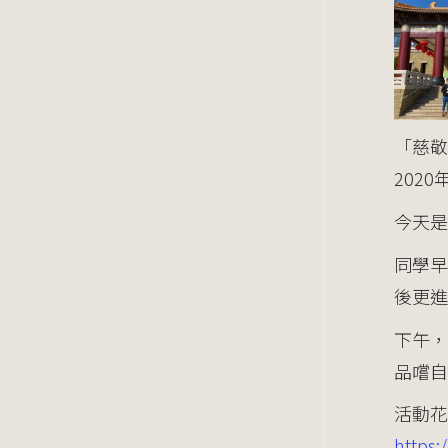
「慈敬
2020
今天是
同學
後更進
下午，
品嚐自
活動花
https