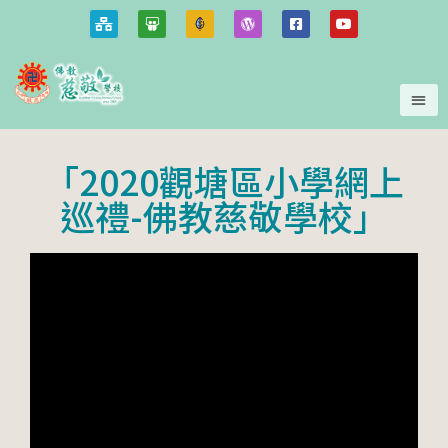
「2020觀塘區小學網上
巡禮-佛教慈敬學校」