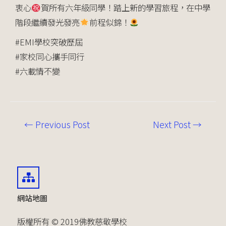
衷心
賀所有六年級同學！踏上新的學習旅程，在中學
階段繼續發光發亮
前程似錦！
#EMI學校突破歷屆
#家校同心攜手同行
#六載情不變
←
Previous Post
Next Post
→
網站地圖
版權所有 © 2019佛教慈敬學校