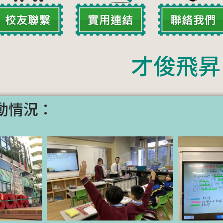
才俊飛昇
動情況：