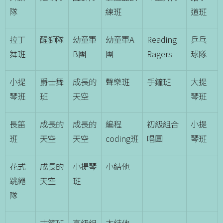
隊
練班
道班
拉丁
醒獅隊
幼童軍
幼童軍A
Reading
乒乓
舞班
B團
團
Ragers
球隊
小提
爵士舞
成長的
聲樂班
手鐘班
大提
琴班
班
天空
琴班
長笛
成長的
成長的
編程
初級組合
小提
班
天空
天空
coding班
唱團
琴班
花式
成長的
小提琴
小結他
跳繩
天空
班
隊