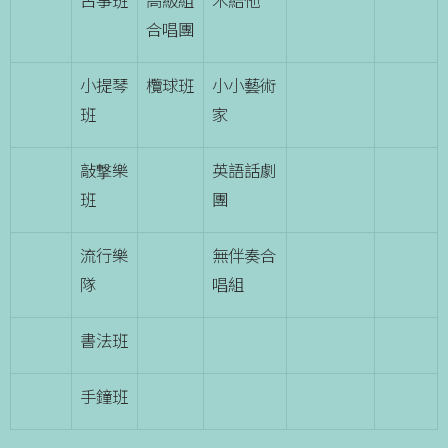
古箏班
高級組
木結他
合唱團
小提琴
欖球班
小小藝術
班
家
敲撃樂
英語話劇
班
團
流行樂
無伴奏合
隊
唱組
書法班
手鐘班