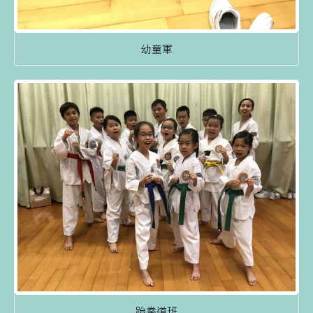
幼童軍
跆拳道班