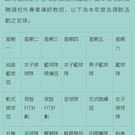
聘請校外專業導師教授，以下為本年度各課餘活
動之安排。
星期
星期二
星期三
星期四
星期五
星期
一
六
幼苗
女子排
籃球隊
女子籃球
男子籃球
籃球
籃球
球隊
預備班
隊
隊
隊
班
軟式
我智
我智
足球隊
花式跳繩
女子
排球
FIT計
FIT計
班
排球
班
劃
劃
隊
升旗
足球隊
醒獅隊
躲避盤訓
中國舞隊
跆拳