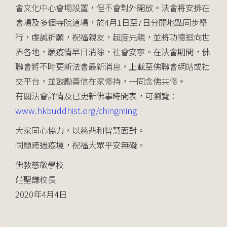
會文化中心會場設置，但不會對外開放。法會將安排在
會場及多個寺院道場，於4月1日至7日分開地點同步舉
行，虔誠祈願，祝福親友，超度先親，並將功德迴向世
界各地，願疫情早日消除，社會安寧。在法會期間，佛
聯會將不時更新法會最新消息，上載至佛聯會網站或社
交平台，並鼓勵善信在家修持，一同念佛共修。
有關法會詳情及已更新佛事時間表，可瀏覽：
www.hkbuddhist.org/chingming
大家同心協力，以慈悲和智慧面對。
同願跨過疫境，祝福大眾平安無礙。
佛教慈敬學校
莊聖謙校長
2020年4月4日