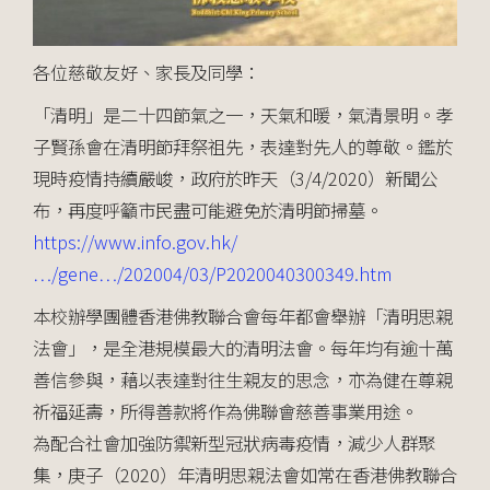
各位慈敬友好、家長及同學：
「清明」是二十四節氣之一，天氣和暖，氣清景明。孝
子賢孫會在清明節拜祭祖先，表達對先人的尊敬。鑑於
現時疫情持續嚴峻，政府於昨天（3/4/2020）新聞公
布，再度呼籲市民盡可能避免於清明節掃墓。
https://www.info.gov.hk/
…/gene…/202004/03/P2020040300349.htm
本校辦學團體香港佛教聯合會每年都會舉辦「清明思親
法會」，是全港規模最大的清明法會。每年均有逾十萬
善信參與，藉以表達對往生親友的思念，亦為健在尊親
祈福延壽，所得善款將作為佛聯會慈善事業用途。
為配合社會加強防禦新型冠狀病毒疫情，減少人群聚
集，庚子（2020）年清明思親法會如常在香港佛教聯合