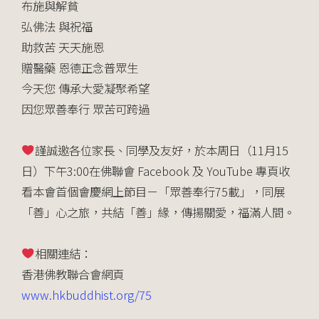
布施與解貧
弘佛法 與祝福
助救苦 天天施恩
贈醫藥 恩德正念普眾生
今天您 傳承大愛凝聚希望
因您眾善奉行 眾苦可跨過
謹誠邀各位家長、同學及友好，於本周日（11月15
日）
下午3:00在佛聯會 Facebook 及 YouTube 專頁收
看本會首個會慶網上節目－「眾善奉行75載」，同
展
「善」心之旅，共結「善」緣，傳揚關愛，福滿人間。
相關連結：
香港佛教聯合會網頁
www.hkbuddhist.org/75