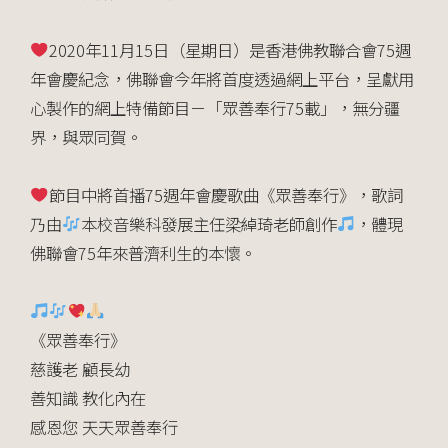
2020年11月15日（星期日）是香港佛教聯合會75
週
年會慶紀念，佛聯會今年將首度透過網上平台，呈獻用
心
製作的網上特備節目－「眾善奉行75載」，無分疆
界，與
眾同賀。
節目中將首播75週年會慶歌曲《眾善奉行》，歌詞
乃由
本校音樂科發展主任梁綽琦老師創作
，體現
佛聯會75年來普濟利生的本懷。
《眾善奉行》
慈護老 顧長幼
善知識 教化內在
感恩您 天天眾善奉行