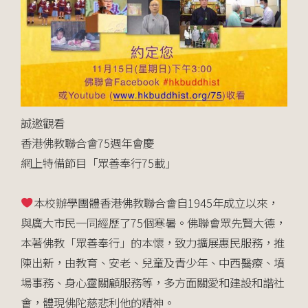
誠邀觀看
香港佛教聯合會75週年會慶
網上特備節目「眾善奉行75載」
本校辦學團體香港佛教聯合會自1945年成立以來，
與廣
大市民一同經歷了75個寒暑。佛聯會眾先賢大德，
本著佛
教「眾善奉行」的本懷，致力擴展惠民服務，推
陳出新，由
教育、安老、兒童及青少年、中西醫療、墳
場事務、身心靈
關顧服務等，多方面關愛和建設和諧社
會，體現佛陀慈悲利
他的精神。