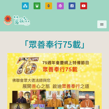
「眾善奉行75載」