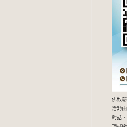
佛教慈
活動
對話，
現誠邀