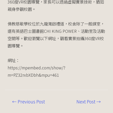
360度VR校園導覽，家長可以透過虛擬實景技術，猶如
親身參觀校園。
佛教慈敬學校位於九龍灣啟禮道，校舍除了一般課室，
還有英語巴士圖書館CHI KING POWER、活動室及活動
空間等。歡迎瀏覽以下網址，觀看實景拍攝360度VR校
園導覽。
網址：
https://mpembed.com/show/?
m=PZ32rxbXDbh&mpu=461
←
Previous Post
Next Post
→