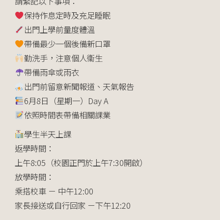
請緊記以下事項：
保持作息定時及充足睡眠
出門上學前量度體溫
帶備最少一個後備新口罩
勤洗手，注意個人衞生
帶備雨傘或雨衣
出門前留意新聞報道、天氣報告
6月8日（星期一）Day A
依照時間表帶備相關課業
學生半天上課
返學時間：
上午8:05（校園正門於上午7:30開啟）
放學時間：
乘搭校車 － 中午12:00
家長接送或自行回家 －下午12:20