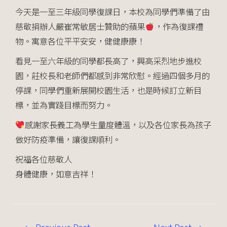
今天是一至三年級同學復課日，本校為同學們準備了由
慈敬捐辦人嚴崔常敏居士贊助的蘋果
，作為復課禮
物。寓意各位平平安安，健健康康！
看見一至六年級的同學都長高了，興高采烈地步進校
園，莊校長和老師們都感到非常欣慰。經過四個多月的
停課，同學們重新展開校園生活，也是時候訂立新目
標，並為實踐目標而努力。
感謝家長義工為學生量度體溫，以及各位家長為孩子
做好防疫準備，讓復課順利。
祝福各位慈敬人
身體健康，如意吉祥！