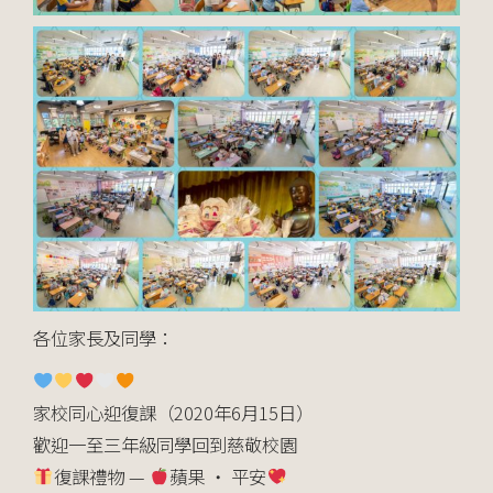
各位家長及同學：
家校同心迎復課（2020年6月15日）
歡迎一至三年級同學回到慈敬校園
復課禮物 —
蘋果 ‧ 平安