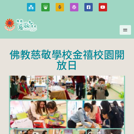
佛教慈敬學校金禧校園開
放日