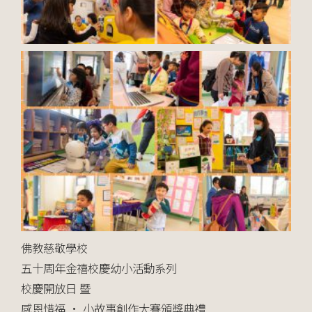
佛教慈敬學校
五十周年金禧校慶幼小活動系列
校慶開放日 暨
感恩惜福 · 小故事創作大賽頒獎典禮