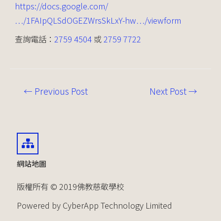
https://docs.google.com/
…/1FAIpQLSdOGEZWrsSkLxY-hw…/viewform
查詢電話：
2759 4504
或
2759 7722
←
Previous Post
Next Post
→
網站地圖
版權所有 © 2019佛教慈敬學校
Powered by CyberApp Technology Limited