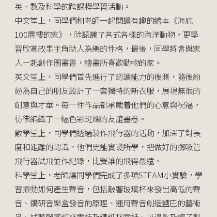
英、數及科學的跨課程學習活動。
中文堂上，同學們和老師一起閱讀有趣的繪本《海底
100層樓的家》，除認識了各式各樣的海洋動物，更學
習欣賞故事主角助人為樂的性格，最後，同學將會與家
人一起創作圖畫書，繪畫所喜歡動物的家。
英文堂上，同學們首先進行了認讀能力的後測，隨後紛
紛為自己的朋友設計了一套獨特的新衣服，展現無限的
創意與才華。每一件作品都承載着他們的心意與祝福，
彷彿編織了一幅色彩斑斕的友誼畫卷。
數學堂上，同學們透過製作飛行器的活動，加深了對長
度和距離的認識。他們更能實踐所學，把做好的擲吸管
飛行器試飛並作紀錄，比賽誰的飛得最遠。
科學堂上，老師讓同學們完成了多項STEAM小實驗，學
習振動如何產生聲音，包括敲響玻璃杯來發出高低的聲
音、鑽研音樂盒發音的原理、運用聲音創造鹽巴的藝術