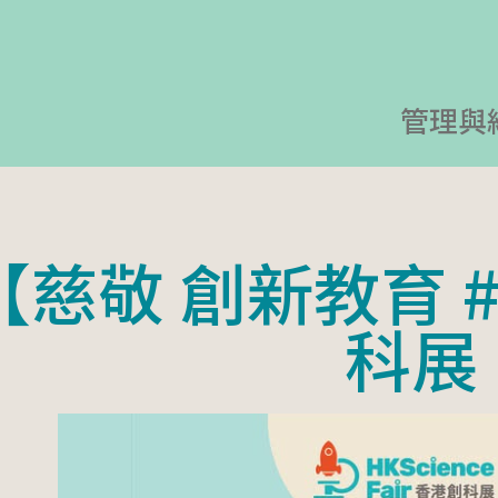
管理與
【慈敬 創新教育 #
科展