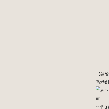
【慈敬
香港創
本
而出，
他們的