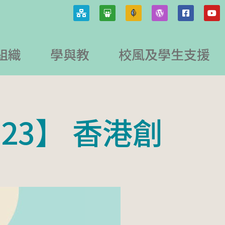
組織
學與教
校風及學生支援
23】 香港創