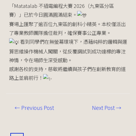
「Matatalab 不插電編程大賽 2026（九東區分區
賽）」已於今日圓滿圓滿結束。
賽場上匯聚了逾百位九東區的創科小精英。本校僅派出
了專業教師團隊擔任裁判，確保賽事公正專業。
看到同學們在無螢幕環境下，憑藉純粹的邏輯與運
算思維操作機械人闖關，從反覆調試到成功達標的專注
神情，令在場師生深受感動。
感謝各校的支持，慈敬將繼續與孩子們在創新教育的道
路上並肩前行！
←
Previous Post
Next Post
→