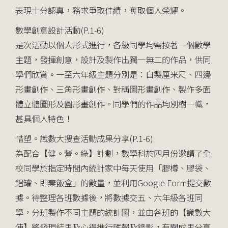
表現十分認真，務求爭取佳績，奪取個人榮耀。
數學創意設計活動(P.1-6)
是次活動以個人形式進行，各級同學均需按著一個數學
主題，發揮創意，設計及製作出獨一無二的作品，供同
學們欣賞。一至六年級主題分別是：自製厘米尺、四邊
形畫創作、三角形畫創作、對稱圖形畫創作、製作多面
體立體圖形及圓形畫創作。同學們的作品均別樹一幟，
甚具個人特色！
惜塑。識數大搜查活動成果分享(P.1-6)
為配合【健。營。綠】計劃，數學科於四月份邀請了全
校同學於指定時間內統計家中每天使用「膠樽、膠袋、
鋁罐、即棄飯盒」的數量，並利用Google Form提交數
據。待整理各班數據後，將數據交五、六年級各班同
學，分班製作不同主題的統計圖，並由各班的【識數大
使】將發現結果及心得進行匯報及錄影，有關成果分享