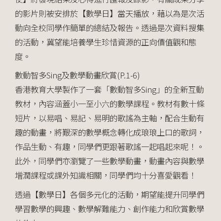
的影片則被安排於【數學日】當天播放，藉以為是次活
動向全校同學作簡單的總結及報告。透過是次資料搜集
的活動，冀望能培養學生珍惜資源的正向價值觀和態
度。
數動智多Sing及數學動畫欣賞(P.1-6)
香港教育大學製作了一套「數動智多Sing」的全新互動
教材，內容涵蓋小一至小六的數學課程。教材有數十條
短片，以易唱、易記、易明的歌謠為主軸，配合生動有
趣的動畫，將艱深的數學概念轉化成琅琅上口的歌詞，
作品生動、有趣，同學們更跟著歌謠一起唱起來呢！。
此外，同學們亦瀏覽了一些數學動畫，動畫內容與數學
增潤課程或課外知識相關，同學們均十分喜愛觀看！
透過【數學日】各個多元化的活動，期望能提升同學們
學習數學的興趣、數學解難能力、創作能力和欣賞數學