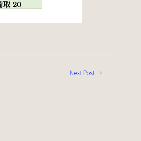
Next Post
→