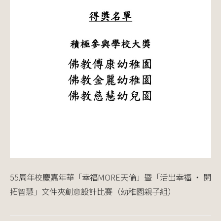
55周年校慶嘉年華「幸福MORE天倫」暨「活出幸福 ‧ 開
拓智慧」文件夾創意設計比賽（幼稚園親子組）