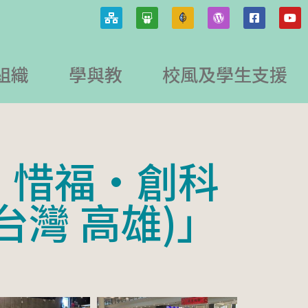
組織
學與教
校風及學生支援
·惜福·創科
台灣 高雄)」
4