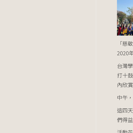
「慈敬
2020
台灣
打十
內欣賞
中午，
這四
們得益
活動花