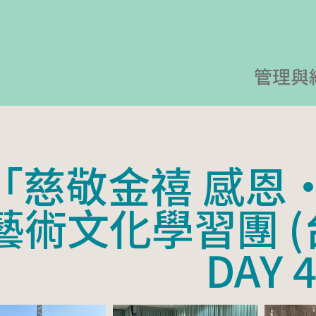
管理與
「慈敬金禧 感恩
藝術文化學習團 (
DAY 