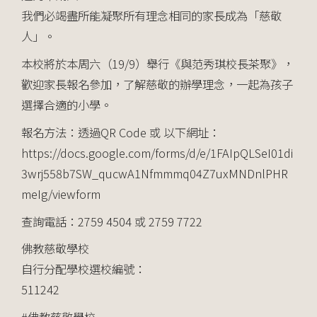
我們必竭盡所能凝聚所有理念相同的家長成為「慈敬
人」。
本校將於本周六（19/9）舉行《與范秀琪校長茶聚》，
歡迎家長報名參加，了解慈敬的辦學理念，一起為孩子
選擇合適的小學。
報名方法：透過QR Code 或 以下網址：
https://docs.google.com/forms/d/e/1FAIpQLSeI01di
3wrj558b7SW_qucwA1Nfmmmq04Z7uxMNDnlPHR
meIg/viewform
查詢電話：2759 4504 或 2759 7722
佛教慈敬學校
自行分配學校選校編號：
511242