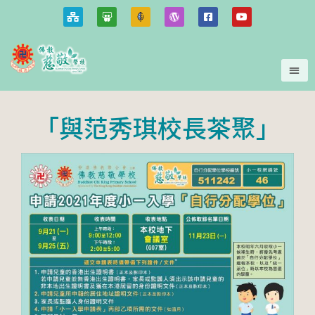
「與范秀琪校長茶聚」