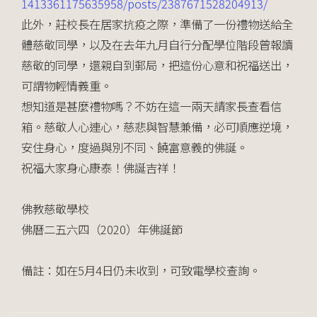
1413361175635958/posts/
2387671528204913/
此外，莊校長在居家抗疫之際，準備了一份禮物送給全
體慈
敬同學，以及在去年九月自行分配學位階段曾報讀
慈敬的同
學，還親自到郵局，把這份心意和祝福送出，
可謂物輕情義
重。
想知道是甚麼禮物嗎？不妨在這一兩天請家長查看信
箱。慈
敬人心連心，慈悲與智慧兼備，必可順應逆境，
安住身心，
度過與別不同、饒富意義的佛誕。
祝福大家身心康泰！佛誕吉祥！
佛教慈敬學校
佛曆二五六四（2020）年佛誕節
備註：如在5月4日仍未收到，可致電學校查詢。