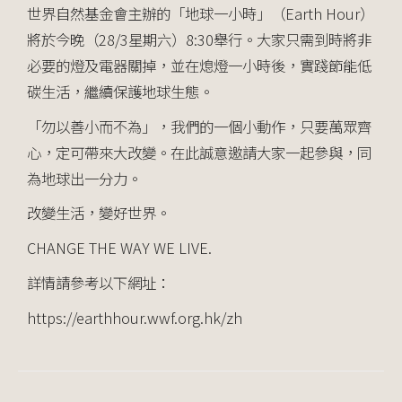
世界自然基金會主辦的「地球一小時」（
Earth Hour
）
將於今晚（
28/3
星期六）
8:30
舉行。大家只需到時將非
必要的燈及電器關掉，並在熄燈一小時後，實踐節能低
碳生活，繼續保護地球生態。
「勿以善小而不為」，我們的一個小動作，只要萬眾齊
心，定可帶來大改變。在此誠意邀請大家一起參與，同
為地球出一分力。
改變生活，變好世界。
CHANGE THE WAY WE LIVE.
詳情請參考以下網址：
https://earthhour.wwf.org.hk/zh