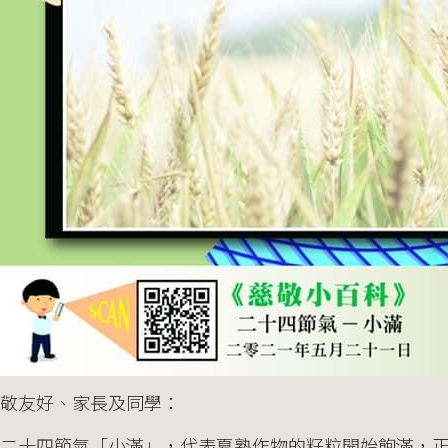
敬友好、家長及同學：
是二十四節氣「小滿」，代表夏熟作物的籽粒開始飽滿，