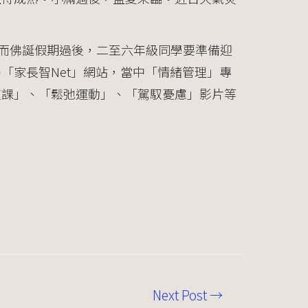
。而佛誕假期過後，二至六年級同學要準備迎
「家長智Net」網站，當中「情緒管理」專
復課」、「鬆弛運動」、「駕馭憂慮」影片等
Next Post
→