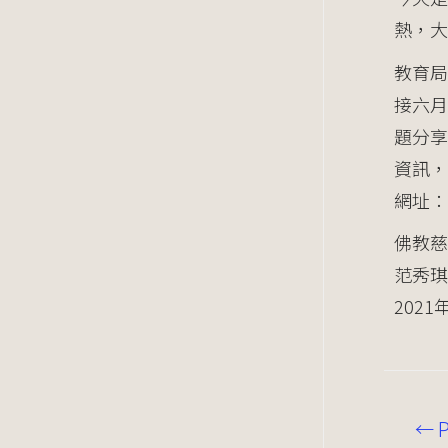
熱，大
教育局
接六月
題分
資訊，
網址：h
佛教慈
范秀琪
2021
←
P