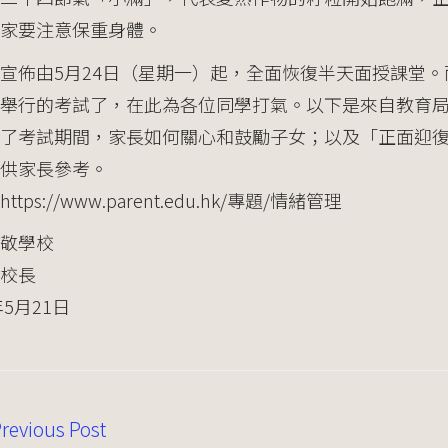
家要注意保重身體。
宣佈由5月24日（星期一）起，全面恢復半天面授課堂
舉行的考試了，在此為各位同學打氣。以下是來自教育局
享了考試期間，家長如何關心和鼓勵子女；以及「正面迎
供家長參考。
ttps://www.parent.edu.hk/專題/情緒管理
敬學校
校長
年5月21日
revious Post