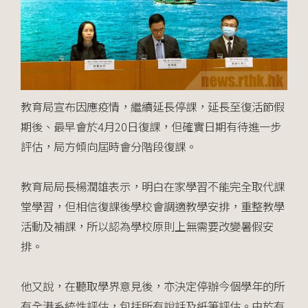
教育局宣布因應疫情，繼續延長停課，延長至復活節假
期後、最早會於4月20日復課，但確實日期有待進一步
評估，局方傾向屆時會分階段復課。
教育局局長楊潤雄表示，明白在家學習不能完全取代課
堂學習，但相信復課後學校會調適教學安排，重整教學
活動及補課，所以認為學校原則上無需要改變暑假安
排。
他又說，在聽取學界意見後，亦決定停辦今個學年的所
有全港系統性評估，包括所有說話及紙筆評估。由於有