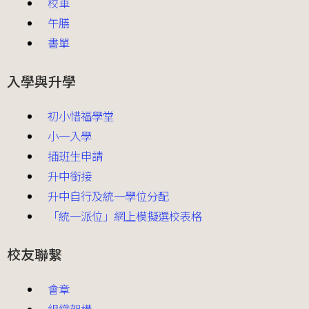
校車
午膳
書單
入學與升學
初小惜福學堂
小一入學
插班生申請
升中銜接
升中自行及統一學位分配
「統一派位」網上模擬選校表格
校友聯繫
會章
組織架構