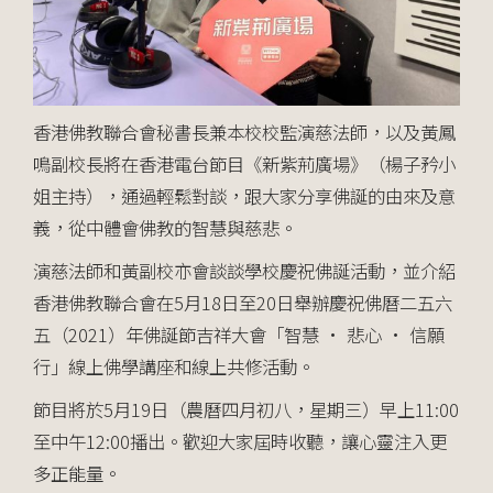
香港佛教聯合會秘書長兼本校校監演慈法師，以及黃鳳
鳴副校長將在香港電台節目《新紫荊廣場》（楊子矜小
姐主持），通過輕鬆對談，跟大家分享佛誕的由來及意
義，從中體會佛教的智慧與慈悲。
演慈法師和黃副校亦會談談學校慶祝佛誕活動，並介紹
香港佛教聯合會在5月18日至20日舉辦慶祝佛曆二五六
五（2021）年佛誕節吉祥大會「智慧 · 悲心 · 信願
行」線上佛學講座和線上共修活動。
節目將於5月19日（農曆四月初八，星期三）早上11:00
至中午12:00播出。歡迎大家屆時收聽，讓心靈注入更
多正能量。