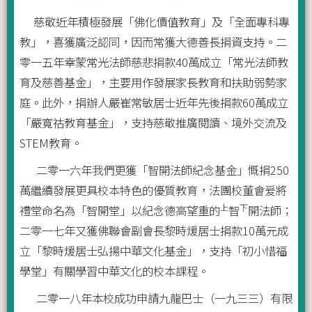
慈敬近年積極發展「佛化價值教育」及「全面專科專
教」，喜獲廣泛認同，因而常獲大德善長捐資支持。二
零一五年幸蒙常光法師慈悲捐款40萬成立「常光法師教
育及慈善基金」，主要用作發展家長教育和扶助弱勢家
庭。此外，捐辦人嚴崔常敏居士近年先後捐款60萬成立
「嚴寬祜教育基金」，支持慈敬推廣閱讀、境外交流及
STEM教育。
二零一六年我們更獲「智開法師紀念基金」慨捐250
萬繼續發展更具校本特色的優質教育，法團校董會爰將
上
下
禮堂命名為「智開堂」以紀念德高望重的
智
開法師；
二零一七年又獲佛聯會副會長黎時煖居士捐款10萬元成
立「黎時煖居士弘揚中華文化基金」，支持「初小惜福
學堂」有關學習中華文化的校本課程。
二零一八年本校成功申請九龍巴士（一九三三）有限