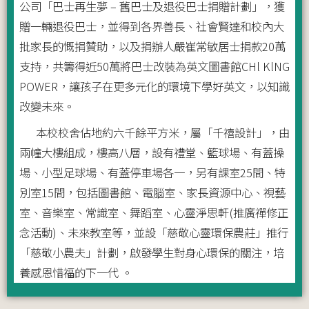
公司「巴士再生夢 – 舊巴士及退役巴士捐贈計劃」，獲
贈一輛退役巴士，並得到各界善長、社會賢達和校內大
批家長的慨捐贊助，以及捐辦人嚴崔常敏居士捐款20萬
支持，共籌得近50萬將巴士改裝為英文圖書館CHl KlNG
POWER，讓孩子在更多元化的環境下學好英文，以知識
改變未來。
本校校舍佔地約六千餘平方米，屬「千禧設計」，由
兩幢大樓組成，樓高八層，設有禮堂、籃球場、有蓋操
場、小型足球場、有蓋停車場各一，另有課室25間、特
別室15間，包括圖書館、電腦室、家長資源中心、視藝
室、音樂室、常識室、舞蹈室、心靈淨思軒(推廣禪修正
念活動)、未來教室等，並設「慈敬心靈環保農莊」推行
「慈敬小農夫」計劃，啟發學生對身心環保的關注，培
養感恩惜福的下一代 。