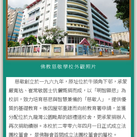
佛教慈敬學校外觀照片
慈敬創立於一九六九年，原址位於牛頭角下邨，承蒙
嚴寬祜、崔常敏居士伉儷慨捐而成，以「明智顯悲」為
校訓，致力培育慈悲與智慧兼備的「慈敬人」，提供優
質的基礎教育。後因屋邨重建而向前教育署申請，並獲
分配位於九龍灣公園毗鄰的啟禮道校舍，更承蒙捐辦人
再次捐助續辦。本校於二零零六年四月一日正式成立法
團校董會， 是佛聯會首間成立法團校董會的屬校。