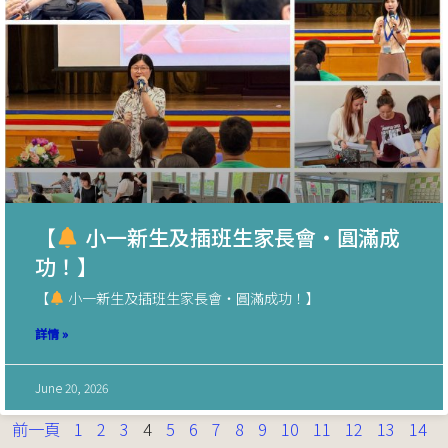
【
小一新生及插班生家長會・圓滿成
功！】
【
小一新生及插班生家長會・圓滿成功！】
詳情 »
June 20, 2026
前一頁
1
2
3
4
5
6
7
8
9
10
11
12
13
14