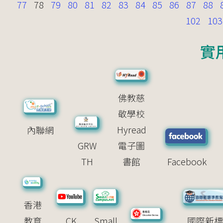
77
78
79
80
81
82
83
84
85
86
87
88
102
103
實
佛教慈
敬學校
Hyread
內聯網
GRW
電子圖
TH
書館
Facebook
香港
教育
CK
Small
國際新