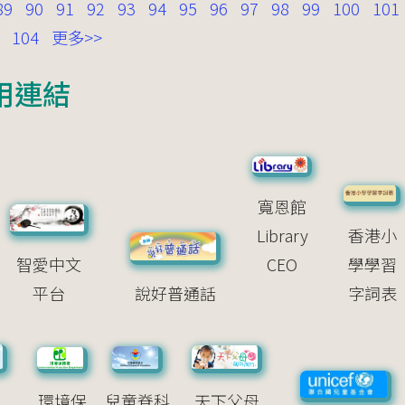
89
90
91
92
93
94
95
96
97
98
99
100
101
104
更多>>
用連結
寬恩館
Library
香港小
智愛中文
CEO
學學習
平台
說好普通話
字詞表
標
環境保
兒童脊科
天下父母